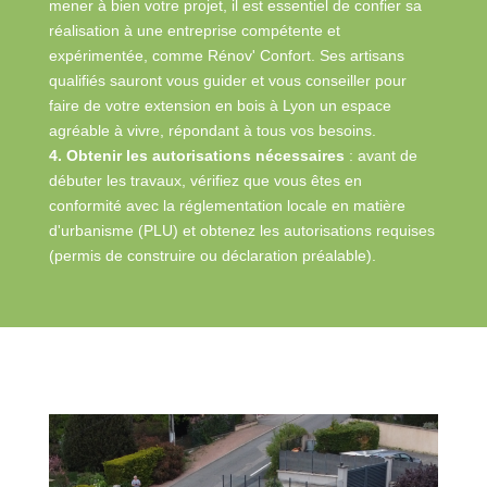
mener à bien votre projet, il est essentiel de confier sa
réalisation à une entreprise compétente et
expérimentée, comme Rénov' Confort. Ses artisans
qualifiés sauront vous guider et vous conseiller pour
faire de votre extension en bois à Lyon un espace
agréable à vivre, répondant à tous vos besoins.
4. Obtenir les autorisations nécessaires
: avant de
débuter les travaux, vérifiez que vous êtes en
conformité avec la réglementation locale en matière
d'urbanisme (PLU) et obtenez les autorisations requises
(permis de construire ou déclaration préalable).