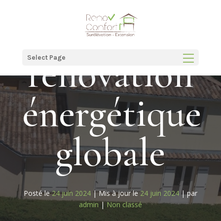
Panneau de gestion des cookies
La
rénovation
Select Page
énergétique
globale
Posté le
24 juin 2024
|
Mis à jour le
24 juin 2024
|
par
admin
|
Non classé