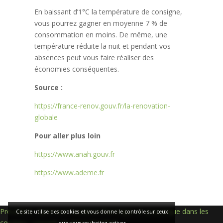
En baissant d’1°C la température de consigne,
vous pourrez gagner en moyenne 7 % de
consommation en moins. De même, une
température réduite la nuit et pendant vos
absences peut vous faire réaliser des
économies conséquentes.
Source :
https://france-renov.gouv.fr/la-renovation-
globale
Pour aller plus loin
https://www.anah.gouv.fr
https://www.ademe.fr
Navigation
Précédent:
Optimiser l’isolation thermique et acoustique dans les
Ce site utilise des cookies et vous donne le contrôle sur ceux
combles : conseils de Rénov’Confort